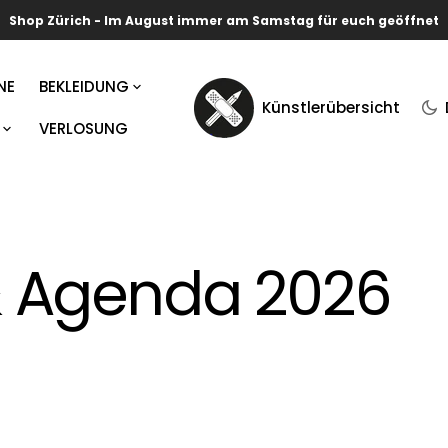
Shop Zürich - Im August immer am Samstag für euch geöffnet
NE
BEKLEIDUNG
Künstlerübersicht
VERLOSUNG
SOCKEN
STKARTEN-ABO
T-SHIRT
ICKER-ABO
PULLOVER
SCHAL
& Agenda 2026
CAPS & BEANIES
FOULARD
OOS
TASCHEN
GER
KINDERBEKLEIDUNG