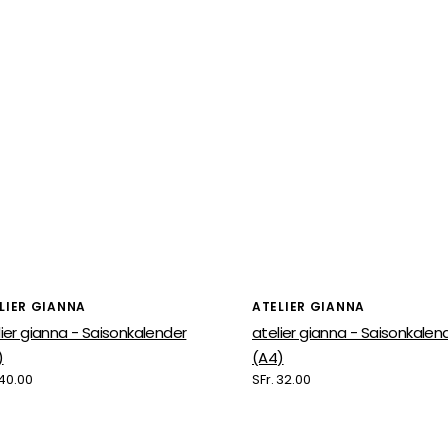
ieter:
Anbieter:
LIER GIANNA
ATELIER GIANNA
lier gianna - Saisonkalender
atelier gianna - Saisonkalen
)
(A4)
maler
 40.00
Normaler
SFr. 32.00
s
Preis