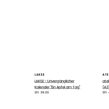
Anbieter:
Anb
LAKSE
ATE
LAKSE - Unvergänglicher
ate
Kalender "Ein Apfel am Tag"
(A3
Normaler
SFr. 39.00
Nor
SFr.
Preis
Prei